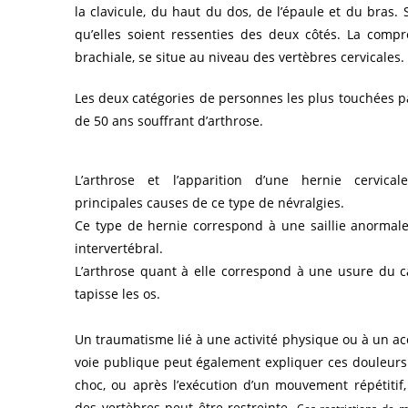
la clavicule, du haut du dos, de l’épaule et du bras. S
qu’elles soient ressenties des deux côtés. La compr
brachiale, se situe au niveau des vertèbres cervicales.
Les deux catégories de personnes les plus touchées par
de 50 ans souffrant d’arthrose.
L’arthrose et l’apparition d’une hernie cervica
principales causes de ce type de névralgies.
Ce type de hernie correspond à une saillie anormal
intervertébral.
L’arthrose quant à elle correspond à une usure du ca
tapisse les os.
Un traumatisme lié à une activité physique ou à un ac
voie publique peut également expliquer ces douleurs.
choc, ou après l’exécution d’un mouvement répétitif,
des vertèbres peut être restreinte.