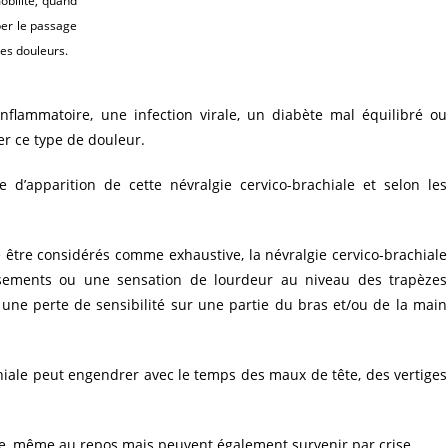
obilité, quand
ber le passage
des douleurs.
lammatoire, une infection virale, un diabète mal équilibré ou
r ce type de douleur.
 d’apparition de cette névralgie cervico-brachiale et selon les
se être considérés comme exhaustive, la névralgie cervico-brachiale
sements ou une sensation de lourdeur au niveau des trapèzes
 une perte de sensibilité sur une partie du bras et/ou de la main
chiale peut engendrer avec le temps des maux de tête, des vertiges
e, même au repos mais peuvent également survenir par crise.