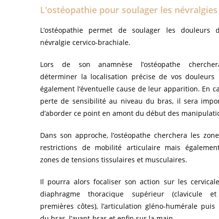
L'ostéopathie pour soulager les névralgies
L’ostéopathie permet de soulager les douleurs d
névralgie cervico-brachiale.
Lors de son anamnèse l’ostéopathe cherche
déterminer la localisation précise de vos douleurs
également l’éventuelle cause de leur apparition. En c
perte de sensibilité au niveau du bras, il sera impo
d’aborder ce point en amont du début des manipulati
Dans son approche, l’ostéopathe cherchera les zon
restrictions de mobilité articulaire mais égalemen
zones de tensions tissulaires et musculaires.
Il pourra alors focaliser son action sur les cervicale
diaphragme thoracique supérieur (clavicule et
premières côtes), l’articulation gléno-humérale puis 
du bras, l’avant-bras et enfin sur la main.