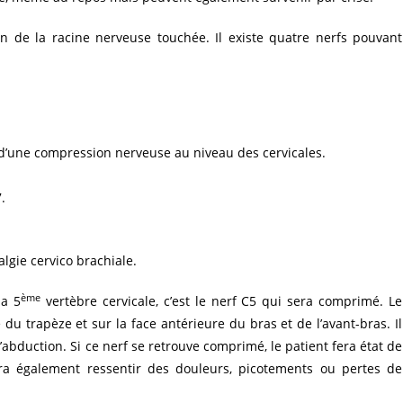
on de la racine nerveuse touchée. Il existe quatre nerfs pouvant
 d’une compression nerveuse au niveau des cervicales.
.
algie cervico brachiale.
ème
la 5
vertèbre cervicale, c’est le nerf C5 qui sera comprimé. Le
e du trapèze et sur la face antérieure du bras et de l’avant-bras. Il
bduction. Si ce nerf se retrouve comprimé, le patient fera état de
ourra également ressentir des douleurs, picotements ou pertes de