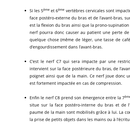
ème
ème
Si les 5
et 6
vertèbres cervicales sont impactée
face postéro-externe du bras et de l’avant-bras, su
est la flexion du bras ainsi que la prono-supinatio
nerf pourra donc causer au patient une perte de m
quelque chose (même de léger, une tasse de café
d’engourdissement dans l’avant-bras.
C’est le nerf C7 qui sera impacte par une restri
intervient sur la face postérieure du bras, de l’ava
poignet ainsi que de la main. Ce nerf joue donc u
est fortement impactée en cas de compression.
èm
Enfin le nerf C8 prend son émergence entre la 7
situe sur la face postéro-interne du bras et de l’
paume de la main sont mobilisés grâce à lui. La c
la prise de petits objets dans les mains ou à l’écri