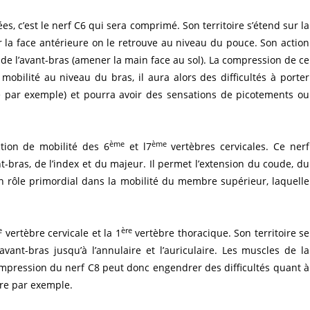
s, c’est le nerf C6 qui sera comprimé. Son territoire s’étend sur la
r la face antérieure on le retrouve au niveau du pouce. Son action
n de l’avant-bras (amener la main face au sol). La compression de ce
obilité au niveau du bras, il aura alors des difficultés à porter
 par exemple) et pourra avoir des sensations de picotements ou
ème
ème
ction de mobilité des 6
et l7
vertèbres cervicales. Ce nerf
nt-bras, de l’index et du majeur. Il permet l’extension du coude, du
n rôle primordial dans la mobilité du membre supérieur, laquelle
e
ère
vertèbre cervicale et la 1
vertèbre thoracique. Son territoire se
avant-bras jusqu’à l’annulaire et l’auriculaire. Les muscles de la
ompression du nerf C8 peut donc engendrer des difficultés quant à
ture par exemple.