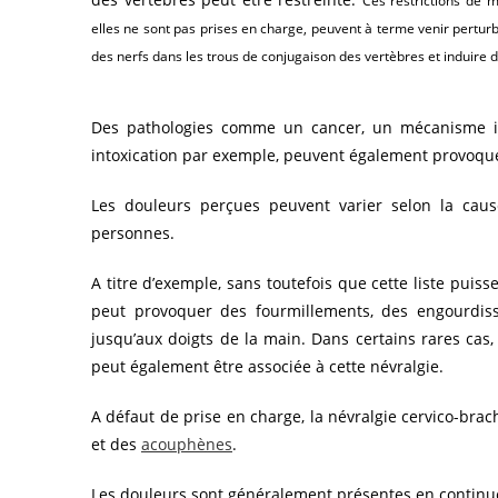
Ces restrictions de m
elles ne sont pas prises en charge, peuvent à terme venir pertur
des nerfs dans les trous de conjugaison des vertèbres et induire 
Des pathologies comme un cancer, un mécanisme inf
intoxication par exemple, peuvent également provoque
Les douleurs perçues peuvent varier selon la cause
personnes.
A titre d’exemple, sans toutefois que cette liste puis
peut provoquer des fourmillements, des engourdis
jusqu’aux doigts de la main. Dans certains rares cas,
peut également être associée à cette névralgie.
A défaut de prise en charge, la névralgie cervico-bra
et des
acouphènes
.
Les douleurs sont généralement présentes en continu