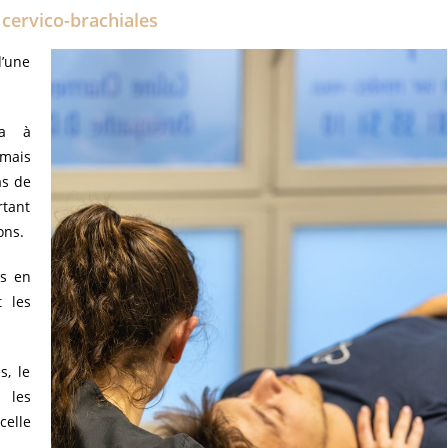
 cervico-brachiales
’une
ra à
 mais
as de
rtant
ons.
es en
t les
s, le
 les
celle